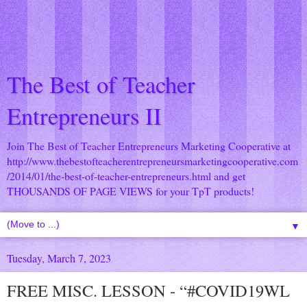
The Best of Teacher
Entrepreneurs II
Join The Best of Teacher Entrepreneurs Marketing Cooperative at
http://www.thebestofteacherentrepreneursmarketingcooperative.com
/2014/01/the-best-of-teacher-entrepreneurs.html
and get
THOUSANDS OF PAGE VIEWS for your TpT products!
▼
Tuesday, March 7, 2023
FREE MISC. LESSON - “#COVID19WL